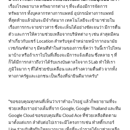
เรื่องโรงพยาบาล ทรัพยากรต่าง ๆ ที่จะต้องมีการจัดการ
ทรัพยากร ทั้งบุคลากรทางการแพทย์ อุปกรณ์ทางการแพทย์ 
ที่สุดท้ายแล้วมันจะมีจำกัดมาก เทคโนโลยีจะเข้ามาช่วยใน
เรื่องการกระจายข่าวสาร ซึ่งจะเห็นได้อย่างชัดเจนว่า มีการตื่น
ตัว และการให้ความช่วยเหลือจากบริษัทต่าง ๆ เช่น ล่าสุดมีคน
ทำเกี่ยวกับแชร์ Location สำหรับจุดจำหน่ายหน้ากากอนามัย 
เวชภัณฑ์ต่าง ๆ มีคนทีทำในส่วนของการเช็คว่า วันนี้เราไปไหน
มาบ้าง หรือถ้าเราไปในที่เสี่ยงจะมีการแจ้งเตือน ซึ่งหลาย ๆ ที่
ก็ได้มีการกล่าวถึงว่าได้รับแรงบันดาลใจจาก 5Lab ทำให้เรา
ภูมิใจมาก ๆ ที่ได้ช่วยขับเคลื่อน และสร้างความตื่นตัว จากทั้ง
ทางภาครัฐและเอกชน เป็นเรื่องที่น่ายินดีมากครับ"
"ขอขอบคุณทุกคนที่เห็นว่าเราทำอะไรอยู่ แล้วก็พยายามที่จะ
ช่วยเหลือเราอย่างเต็มที่จาก Google, Google Thailand และทีม 
Google Cloud ขอขอบคุณทีม Cloud Ace ที่ช่วยเหลือติดตาม
มาตั้งแต่แรก ลำดับต่อไปเราจะมีโครงการเช่น ทำสติ๊กเกอร์ 
Line ร่วมกับศิลปินไทยมากมาย เพื่อที่จะนำรายได้มาช่วยเหลือ