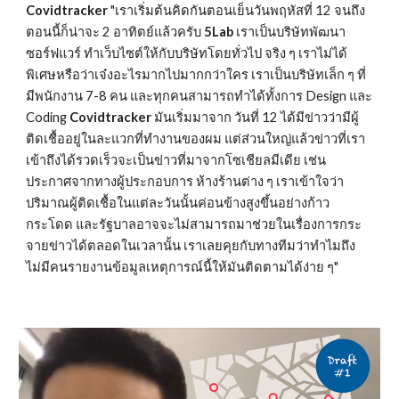
Covidtracker
 "เราเริ่มต้นคิดกันตอนเย็นวันพฤหัสที่ 12 จนถึง
ตอนนี้ก็น่าจะ 2 อาทิตย์แล้วครับ 
5Lab
 เราเป็นบริษัทพัฒนา
ซอร์ฟแวร์ ทำเว็บไซต์ให้กับบริษัทโดยทั่วไป จริง ๆ เราไม่ได้
พิเศษหรือว่าเจ๋งอะไรมากไปมากกว่าใคร เราเป็นบริษัทเล็ก ๆ ที่
มีพนักงาน 7-8 คน และทุกคนสามารถทำได้ทั้งการ Design และ 
Coding 
Covidtracker
 มันเริ่มมาจาก วันที่ 12 ได้มีข่าวว่ามีผู้
ติดเชื้ออยู่ในละแวกที่ทำงานของผม แต่ส่วนใหญ่แล้วข่าวที่เรา
เข้าถึงได้รวดเร็วจะเป็นข่าวที่มาจากโซเชียลมีเดีย เช่น 
ประกาศจากทางผู้ประกอบการ ห้างร้านต่าง ๆ เราเข้าใจว่า
ปริมาณผู้ติดเชื้อในแต่ละวันนั้นค่อนข้างสูงขึ้นอย่างก้าว
กระโดด และรัฐบาลอาจจะไม่สามารถมาช่วยในเรื่องการกระ
จายข่าวได้ตลอดในเวลานั้น เราเลยคุยกับทางทีมว่าทำไมถึง
ไม่มีคนรายงานข้อมูลเหตุการณ์นี้ให้มันติดตามได้ง่าย ๆ"