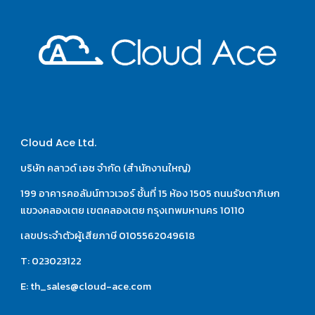
Cloud Ace Ltd.
บริษัท คลาวด์ เอซ จำกัด (สำนักงานใหญ่)
199 อาคารคอลัมน์ทาวเวอร์ ชั้นที่ 15 ห้อง 1505 ถนนรัชดาภิเษก 
แขวงคลองเตย เขตคลองเตย กรุงเทพมหานคร 10110
เลขประจำตัวผู้เสียภาษี 0105562049618
T: 023023122
E: th_sales@cloud-ace.com