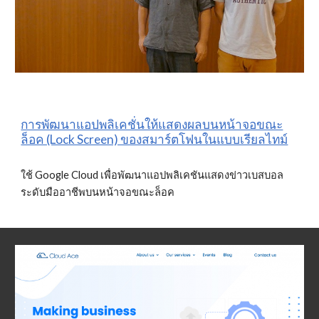
การพัฒนาแอปพลิเคชั่นให้แสดงผลบนหน้าจอขณะ
ล็อค (Lock Screen) ของสมาร์ตโฟนในแบบเรียลไทม์
ใช้ Google Cloud เพื่อพัฒนาแอปพลิเคชันแสดงข่าวเบสบอล
ระดับมืออาชีพบนหน้าจอขณะล็อค