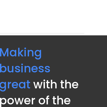
Making 
business 
great
 with the 
power of the 