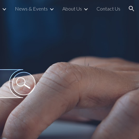
s
News & Events
About Us
Contact Us
ion