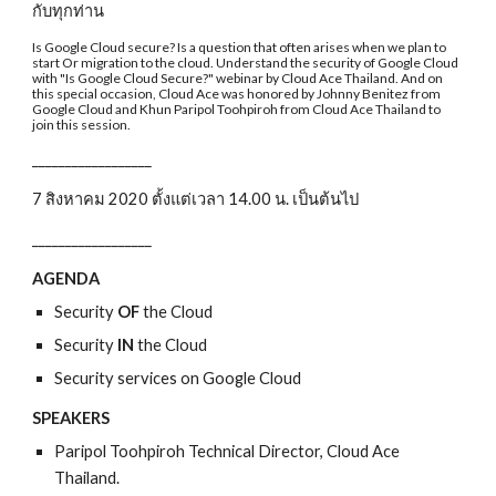
กับทุกท่าน
Is Google Cloud secure? Is a question that often arises when we plan to 
start Or migration to the cloud. Understand the security of Google Cloud 
with "Is Google Cloud Secure?" webinar by Cloud Ace Thailand. And on 
this special occasion, Cloud Ace was honored by Johnny Benitez from 
Google Cloud and Khun Paripol Toohpiroh from Cloud Ace Thailand to 
join this session.
__________________
7 สิงหาคม 2020 ตั้งแต่เวลา 14.00 น. เป็นต้นไป
__________________
AGENDA
Security 
OF
 the Cloud
Security 
IN
 the Cloud
Security services on Google Cloud
SPEAKERS
Paripol Toohpiroh Technical Director, Cloud Ace 
Thailand.