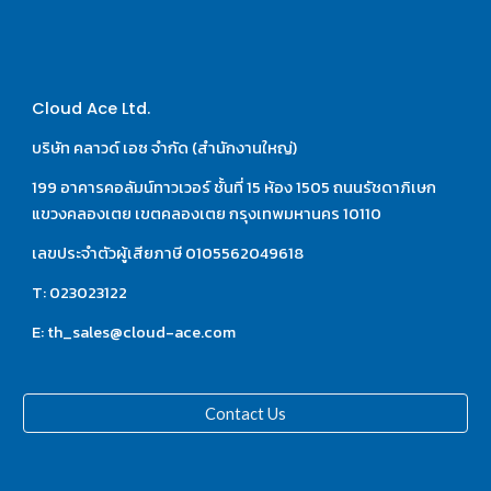
Cloud Ace Ltd.
บริษัท คลาวด์ เอซ จำกัด (สำนักงานใหญ่)
199 อาคารคอลัมน์ทาวเวอร์ ชั้นที่ 15 ห้อง 1505 ถนนรัชดาภิเษก 
แขวงคลองเตย เขตคลองเตย กรุงเทพมหานคร 10110
เลขประจำตัวผู้เสียภาษี 0105562049618
T: 023023122
E: th_sales@cloud-ace.com
Contact Us